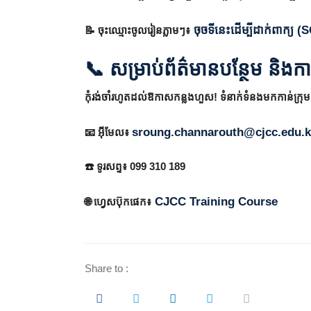
ចុចទីនេះដើម្បីដាក់ពាក្យ 
📝 ចុះឈ្មោះចូលរៀនភ្លាមៗ៖
📞
សម្រាប់ព័ត៌មានបន្ថែម និង
កុំរង់ចាំរហូតដល់ឱកាសកន្លងហួស! ទំនាក់ទំនងមកកាន់ក្រុម
sroung.channarouth@cjcc.edu.
📧 អ៊ីមែល៖
☎️ ទូរសព្ទ៖ 099 310 189
CJCC Training Course
🌐 ហ្វេសប៊ុកផេក៖
Share to :