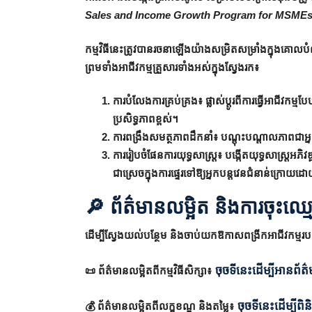
Sales and Income Growth Program for MSMEs 
កម្មវិធីនេះត្រូវបានរចនាឡើងយ៉ាងសម្រិតសម្រាំងក្នុងគោ
ព្រមទាំងអាជីវកម្មគ្រួសារទាំងអស់ក្នុងស្វែងរក៖
ការបំលែងការគ្រប់គ្រង៖ ផ្លាស់ប្តូរពីការធ្វើអាជីវកម
ប្រសិទ្ធភាពខ្ពស់។
ការពង្រឹងសមត្ថភាពដឹកនាំ៖ បណ្តុះបណ្តាលភាពជាអ្នកដឹក
ការរៀបចំផែនការយុទ្ធសាស្ត្រ៖ បង្កើតយុទ្ធសាស្ត្រអ
ជាស្រេចក្នុងការផ្ទេរទៅឱ្យអ្នកបន្តវេនជំនាន់ក្រោយ
🔎
ព័ត៌មានលម្អិត និងការចុះឈ្ម
ដើម្បីស្វែងយល់បន្ថែម និងចាប់យកឱកាសពង្រីកអាជីវកម្មរ
ចុចទីនេះដើម្បីអានព័ត
📜 ព័ត៌មានលម្អិតពីកម្មវិធីសិក្សា៖
ចុចទីនេះដើម្បីពិនិ
💰 ព័ត៌មានលម្អិតពីលក្ខខណ្ឌ និងតម្លៃ៖