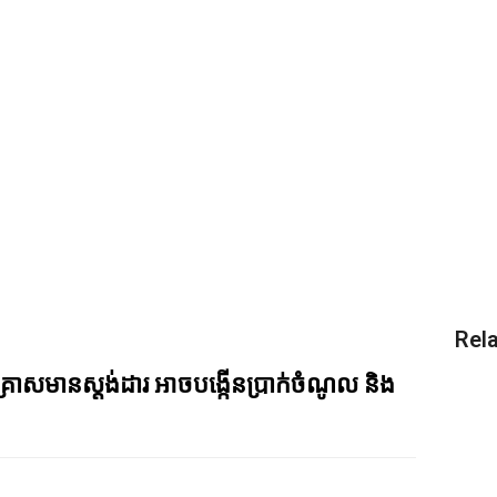
Rela
សហគ្រាសមានស្តង់ដារ អាចបង្កើនប្រាក់ចំណូល និង