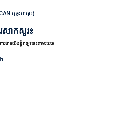
(SCAN ឬចុះឈ្មោះ)
ការសាកសួរ៖
ការងារយើងខ្ញុំឥឡូវនេះតាមរយៈ៖
kh