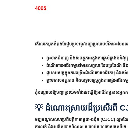
400$
តើលោកអ្នកកំពុងតែជួបប្រទះនូវបញ្ហាប្រឈមទាំងនេះមែនទ
ខ្វះខាតជំនាញ និងសមត្ថភាពក្នុងការគ្រប់គ្រងអភិវឌ្ឍ
ដំណើរការអាជីវកម្មនៅមានលក្ខណៈបែបប្រពៃណី និងគ្
ជួបឧបសគ្គក្នុងការពង្រឹងដំណើរការអាជីវកម្ម និងចង
ខ្វះខាតសមត្ថភាព និងយុទ្ធសាស្ត្រក្នុងការផ្ទេរអាជីវក
កុំបណ្តោយឱ្យបញ្ហាប្រឈមទាំងនេះធ្វើឱ្យអាជីវកម្មរបស់អ្នក
💡
ដំណោះស្រាយដ៏ប្រសើរពី 
មជ្ឈមណ្ឌលសហប្រតិបត្តិការកម្ពុជា-ជប៉ុន (CJCC) សូមណែនា
ការលក់ និងបង្កើនប្រាក់ចំណូល សម្រាប់សហគ្រាសធុនមីក្រូ