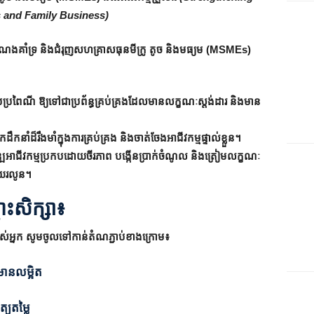
and Family Business)
លបំណងគាំទ្រ និងជំរុញសហគ្រាសធុនមីក្រូ តូច និងមធ្យម (MSMEs)
្មបែបប្រពៃណី ឱ្យទៅជាប្រព័ន្ធគ្រប់គ្រងដែលមានលក្ខណៈស្តង់ដារ និងមាន
នាំដ៏រឹងមាំក្នុងការគ្រប់គ្រង និងចាត់ចែងអាជីវកម្មផ្ទាល់ខ្លួន។
ភិវឌ្ឍអាជីវកម្មប្រកបដោយចីរភាព បង្កើនប្រាក់ចំណូល និងត្រៀមលក្ខណៈ
ដោយរលូន។
ោះសិក្សា៖
បស់អ្នក សូមចូលទៅកាន់តំណភ្ជាប់ខាងក្រោម៖
៌មានលម្អិត
ត្យតម្លៃ