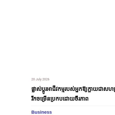
20 July 2026
ផ្លាស់ប្តូរអាជីវកម្មរបស់អ្នកឱ្យក្លាយជា
រីកចម្រើនប្រកបដោយចីរភាព
Business