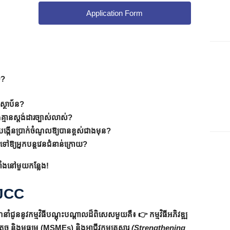
Application Form
េ?
ស្ថាប័ន?
មានស្តង់ដារច្បាស់លាស់?
់បង្កើនប្រាក់ចំណូលឱ្យបានខ្ពស់ជាងមុន?
ម្មទៅឱ្យអ្នកបន្តវេនជំនាន់ក្រោយ?
គាំងនៅមួយកន្លែង!
CJCC
ំជូននូវកម្មវិធីបណ្តុះបណ្តាលដ៏ពិសេសមួយគឺ៖ 👉 កម្មវិធីអភិវឌ្ឍ
 តូច និងមធ្យម (MSMEs) និងអាជីវកម្មគ្រួសារ
(Strengthening