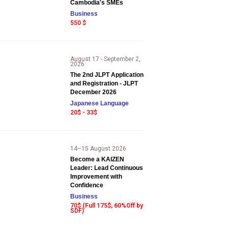
Cambodia's SMEs
Business
550 $
August 17 - September 2,
2026
The 2nd JLPT Application
and Registration - JLPT
December 2026
Japanese Language
20$ - 33$
14–15 August 2026
Become a KAIZEN
Leader: Lead Continuous
Improvement with
Confidence
Business
70$ (Full 175$, 60%Off by
SDF)