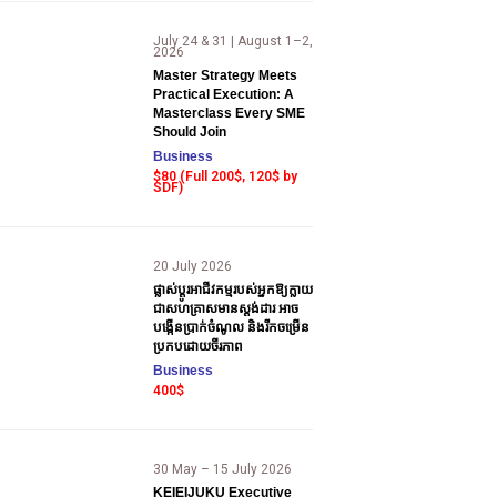
July 24 & 31 | August 1–2,
2026
Master Strategy Meets
Practical Execution: A
Masterclass Every SME
Should Join
Business
$80 (Full 200$, 120$ by
SDF)
20 July 2026
ផ្លាស់ប្តូរអាជីវកម្មរបស់អ្នកឱ្យក្លាយ
ជាសហគ្រាសមានស្តង់ដារ អាច
បង្កើនប្រាក់ចំណូល និងរីកចម្រើន
ប្រកបដោយចីរភាព
Business
400$
30 May – 15 July 2026
KEIEIJUKU Executive