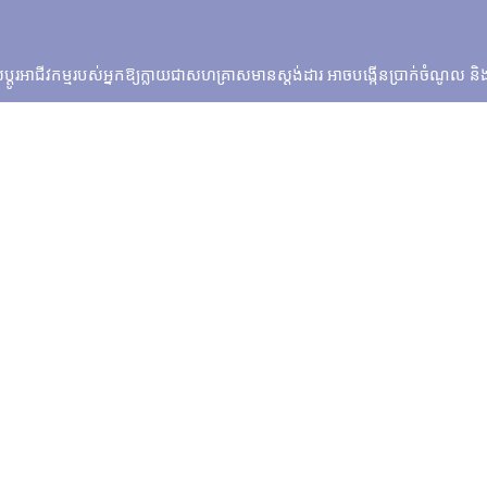
ាស់ប្តូរអាជីវកម្មរបស់អ្នកឱ្យក្លាយជាសហគ្រាសមានស្តង់ដារ អាចបង្កើនប្រាក់ចំណូល